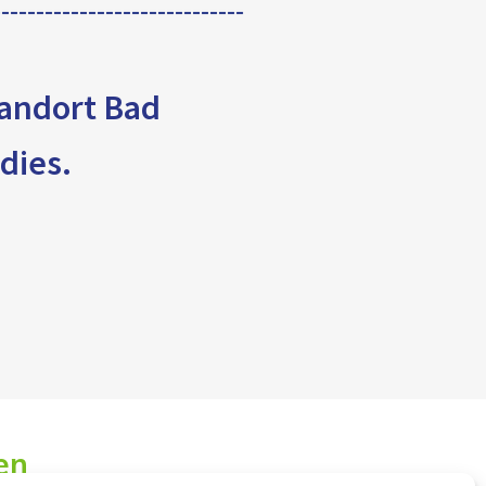
tandort Bad
dies.
en