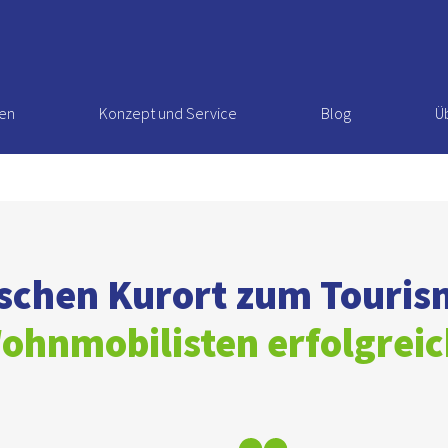
en
Konzept und Service
Blog
Ü
schen Kurort zum Touri
ohnmobilisten erfolgreich