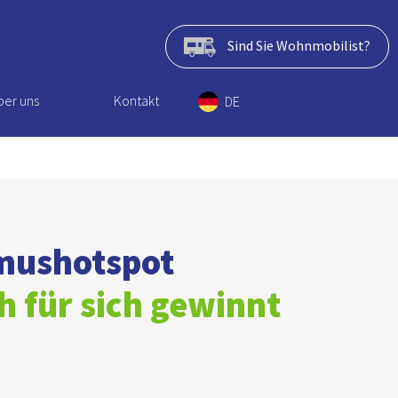
Sind Sie Wohnmobilist?
ber uns
Kontakt
DE
smushotspot
 für sich gewinnt