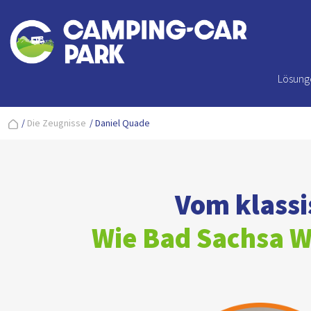
Lösung
/
Die Zeugnisse
/
Daniel Quade
Vom klassi
Wie Bad Sachsa W