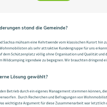
rderungen stand die Gemeinde?
 Bad Sachsa mühsam eine Kehrtwende vom klassischen Kurort hin
 Wohnmobilisten als sehr attraktive Kundengruppe für uns erkannt
f dem Schützenplatz völlig ohne Organisation und Qualität und d
dem Wildcamping irgendwie zu begegnen. Wir brauchten dringend ei
erne Lösung gewählt?
ir den Betrieb durch ein eigenes Management stemmen können, die
 verworfen . Durch Recherchen und Befragungen von Wohnmobilis
s wichtigste Argument für diese Zusammenarbeit war letztlich d