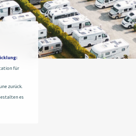
icklung:
ation für
une zurück.
estalten es