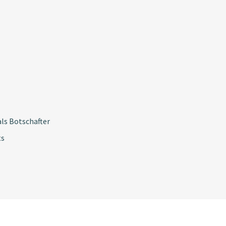
ls Botschafter
ts