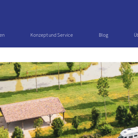
en
Konzept und Service
Blog
Ü