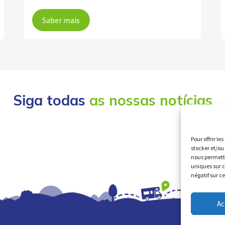
Saber mais
Siga todas
as nossas notícias
Pour offrir le
stocker et/ou
nous permettr
uniques sur c
négatif sur c
Ac