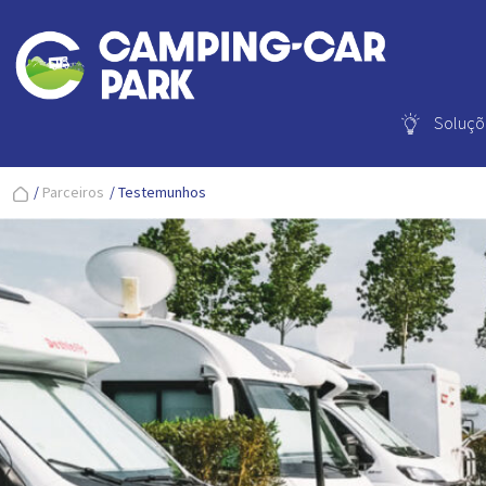
Soluçõ
/
Parceiros
/
Testemunhos